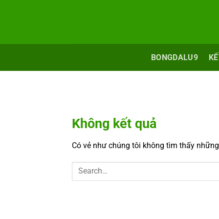
Chuyển
đến
nội
dung
BONGDALU9
KẾ
Không kết quả
Có vẻ như chúng tôi không tìm thấy những g