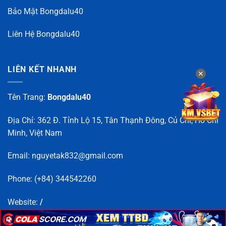
Bảo Mật Bongdalu40
Liên Hệ Bongdalu40
LIÊN KẾT NHANH
✕
✕
Tên Trang:
Bongdalu40
Địa Chỉ: 362 Đ. Tỉnh Lộ 15, Tân Thạnh Đông, Củ Chi, Hồ Chí
Minh, Việt Nam
Email:
nguyetak832@gmail.com
Phone: (+84) 344542260
Website:
/