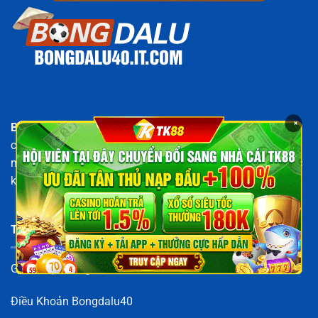
×
Bongdalu40
là cổng thông tin bóng đá hàng đầu, chuyên
cập nhật tỷ số, kết quả, lịch thi đấu và tỷ lệ kèo trực tuyến
mới nhất. Tất cả dữ liệu trên
Bongdalu40.it.com
đều được
kiểm duyệt kỹ lưỡng, đảm bảo độ chính xác tuyệt đối.
THÔNG TIN
Giới Thiệu Bongdalu40
Điều Khoản Bongdalu40