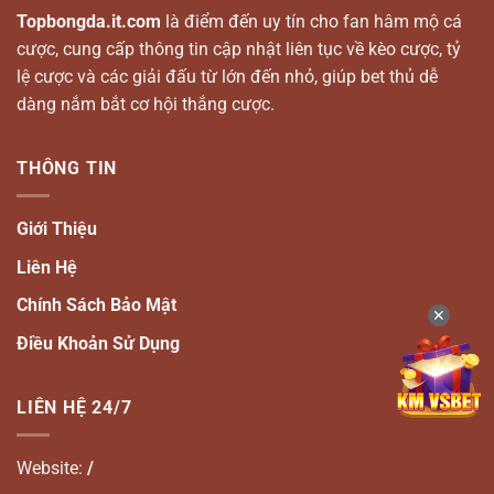
Topbongda.it.com
là điểm đến uy tín cho fan hâm mộ cá
cược, cung cấp thông tin cập nhật liên tục về kèo cược, tỷ
lệ cược và các giải đấu từ lớn đến nhỏ, giúp bet thủ dễ
dàng nắm bắt cơ hội thắng cược.
THÔNG TIN
Giới Thiệu
Liên Hệ
Chính Sách Bảo Mật
✕
Điều Khoản Sử Dụng
LIÊN HỆ 24/7
Website:
/