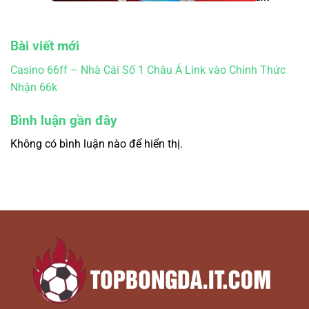
Bài viết mới
Casino 66ff – Nhà Cái Số 1 Châu Á Link vào Chính Thức
Nhận 66k
Bình luận gần đây
Không có bình luận nào để hiển thị.