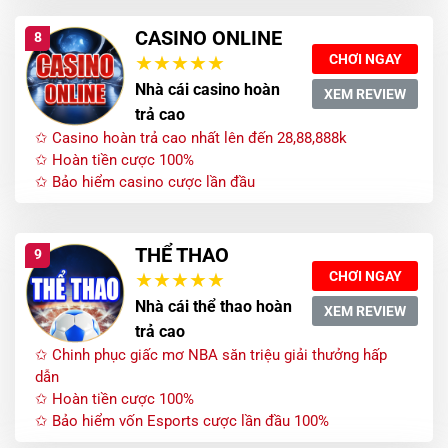
CASINO ONLINE
8
CHƠI NGAY
Nhà cái casino hoàn
XEM REVIEW
trả cao
✩ Casino hoàn trả cao nhất lên đến 28,88,888k
✩ Hoàn tiền cược 100%
✩ Bảo hiểm casino cược lần đầu
THỂ THAO
9
CHƠI NGAY
Nhà cái thể thao hoàn
XEM REVIEW
trả cao
✩ Chinh phục giấc mơ NBA săn triệu giải thưởng hấp
dẫn
✩ Hoàn tiền cược 100%
✩ Bảo hiểm vốn Esports cược lần đầu 100%