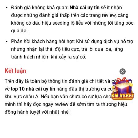
Đánh giá không khả quan:
Nhà cái uy tín
sẽ ít nhận
được những đánh giá thấp trên các trang review, càng
không có dấu hiệu seeding lộ liễu với những lời tâng bốc
quá đà.
Phản hồi khách hàng hời hợt: Khi sử dụng dịch vụ hỗ trợ
nhưng nhận lại thái độ tiêu cực, trả lời qua loa, lảng
tránh trách nhiệm khi xảy ra sự cố.
Kết luận
✕
Trên đây là toàn bộ thông tin đánh giá chi tiết và công tâm
về
top 10 nhà cái uy tín
hàng đầu thị trường cá cược tại
khu vực châu Á. Nếu bạn vẫn chưa có sự lựa chọn cho
mình thì hãy đọc ngay review để sớm tìm ra thương hiệu
đồng hành tuyệt vời nhất nhé!