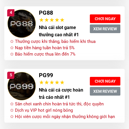
PG88
4
CHƠI NGAY
Nhà cái slot game
XEM REVIEW
thưởng cao nhất #1
✩ Thưởng cược khi thắng, bảo hiểm khi thua
✩ Nạp tiền hàng tuần hoàn trả 5%
✩ Bảo hiểm cược thua lên đến 7%
PG99
5
CHƠI NGAY
Nhà cái cá cược hoàn
XEM REVIEW
trả cáo nhất #1
✩ Sân chơi xanh chín hoàn trả tức thì, độc quyền
✩ Dịch vụ VIP hot girl nóng bỏng
✩ Hội viên cược mỗi ngày nhận thưởng không giới hạn