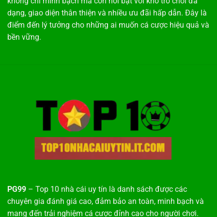
không chỉ minh bạch mà còn nổi bật với kho trò chơi đa
dạng, giao diện thân thiện và nhiều ưu đãi hấp dẫn. Đây là
điểm đến lý tưởng cho những ai muốn cá cược hiệu quả và
bền vững.
PG99
– Top 10 nhà cái uy tín là danh sách được các
chuyên gia đánh giá cao, đảm bảo an toàn, minh bạch và
mang đến trải nghiệm cá cược đỉnh cao cho người chơi.