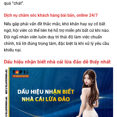
quá “chát”.
Dịch vụ chăm sóc khách hàng bài bản, online 24/7
Nếu gặp phải vấn đề thắc mắc, khó khăn hay sự cố bất
ngờ, hội viên có thể liên hệ hỗ trợ miễn phí bất cứ khi nào.
Đội ngũ nhân viên luôn duy trì thái độ làm việc chuẩn
chỉnh, trả lời đúng trọng tâm, đặc biệt là khi xử lý yêu cầu
khiếu nại.
Dấu hiệu nhận biết nhà cái lừa đảo dễ thấy nhất