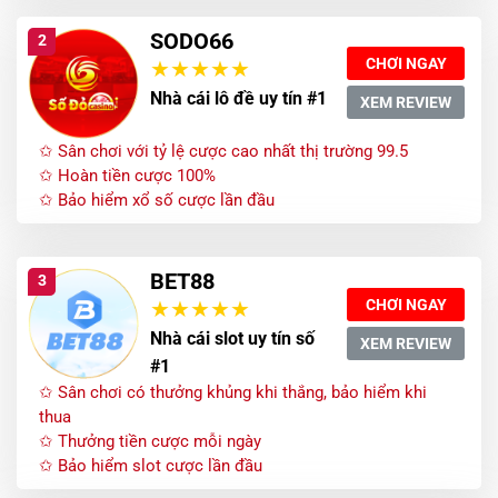
SODO66
2
CHƠI NGAY
Nhà cái lô đề uy tín #1
XEM REVIEW
✩ Sân chơi với tỷ lệ cược cao nhất thị trường 99.5
✩ Hoàn tiền cược 100%
✩ Bảo hiểm xổ số cược lần đầu
BET88
3
CHƠI NGAY
Nhà cái slot uy tín số
XEM REVIEW
#1
✩ Sân chơi có thưởng khủng khi thắng, bảo hiểm khi
thua
✩ Thưởng tiền cược mỗi ngày
✩ Bảo hiểm slot cược lần đầu