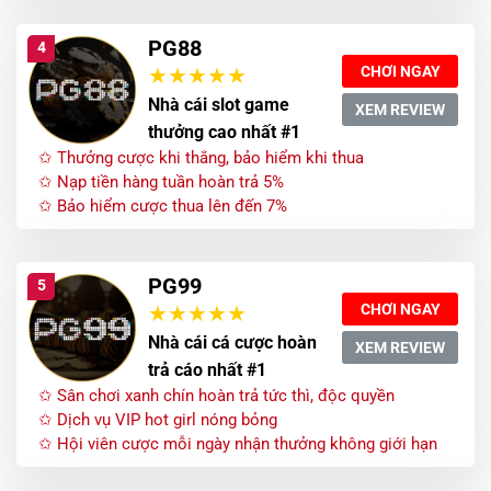
PG88
4
CHƠI NGAY
Nhà cái slot game
XEM REVIEW
thưởng cao nhất #1
✩ Thưởng cược khi thắng, bảo hiểm khi thua
✩ Nạp tiền hàng tuần hoàn trả 5%
✩ Bảo hiểm cược thua lên đến 7%
PG99
5
CHƠI NGAY
Nhà cái cá cược hoàn
XEM REVIEW
trả cáo nhất #1
✩ Sân chơi xanh chín hoàn trả tức thì, độc quyền
✩ Dịch vụ VIP hot girl nóng bỏng
✩ Hội viên cược mỗi ngày nhận thưởng không giới hạn