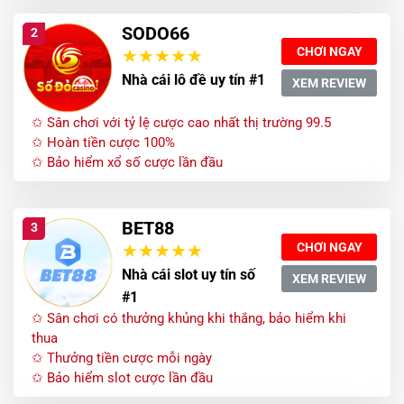
SODO66
2
CHƠI NGAY
Nhà cái lô đề uy tín #1
XEM REVIEW
✩ Sân chơi với tỷ lệ cược cao nhất thị trường 99.5
✩ Hoàn tiền cược 100%
✩ Bảo hiểm xổ số cược lần đầu
BET88
3
CHƠI NGAY
Nhà cái slot uy tín số
XEM REVIEW
#1
✩ Sân chơi có thưởng khủng khi thắng, bảo hiểm khi
thua
✩ Thưởng tiền cược mỗi ngày
✩ Bảo hiểm slot cược lần đầu