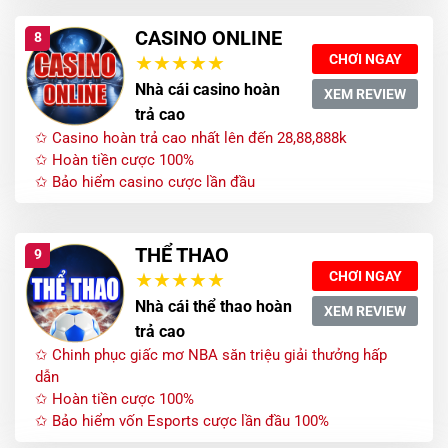
CASINO ONLINE
8
CHƠI NGAY
Nhà cái casino hoàn
XEM REVIEW
trả cao
✩ Casino hoàn trả cao nhất lên đến 28,88,888k
✩ Hoàn tiền cược 100%
✩ Bảo hiểm casino cược lần đầu
THỂ THAO
9
CHƠI NGAY
Nhà cái thể thao hoàn
XEM REVIEW
trả cao
✩ Chinh phục giấc mơ NBA săn triệu giải thưởng hấp
dẫn
✩ Hoàn tiền cược 100%
✩ Bảo hiểm vốn Esports cược lần đầu 100%