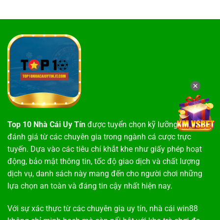
✕
Top 10 Nhà Cái Uy Tín
được tuyển chọn kỹ lưỡng dựa trên
đánh giá từ các chuyên gia trong ngành cá cược trực
tuyến. Dựa vào các tiêu chí khắt khe như giấy phép hoạt
động, bảo mật thông tin, tốc độ giao dịch và chất lượng
dịch vụ, danh sách này mang đến cho người chơi những
lựa chọn an toàn và đáng tin cậy nhất hiện nay.
Với sự xác thực từ các chuyên gia uy tín,
nhà cái win88