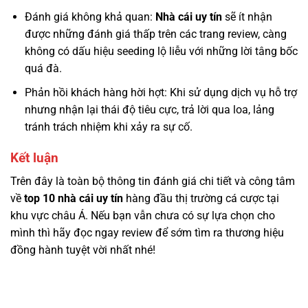
Đánh giá không khả quan:
Nhà cái uy tín
sẽ ít nhận
được những đánh giá thấp trên các trang review, càng
không có dấu hiệu seeding lộ liễu với những lời tâng bốc
quá đà.
Phản hồi khách hàng hời hợt: Khi sử dụng dịch vụ hỗ trợ
nhưng nhận lại thái độ tiêu cực, trả lời qua loa, lảng
tránh trách nhiệm khi xảy ra sự cố.
Kết luận
Trên đây là toàn bộ thông tin đánh giá chi tiết và công tâm
về
top 10 nhà cái uy tín
hàng đầu thị trường cá cược tại
khu vực châu Á. Nếu bạn vẫn chưa có sự lựa chọn cho
mình thì hãy đọc ngay review để sớm tìm ra thương hiệu
đồng hành tuyệt vời nhất nhé!