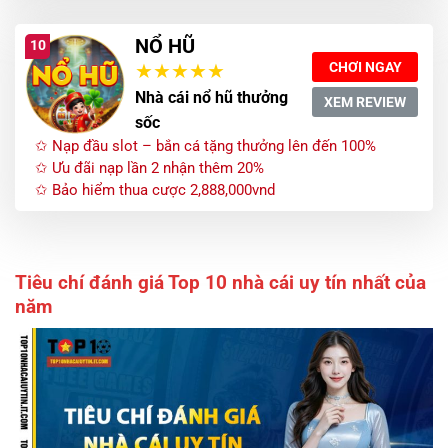
NỔ HŨ
10
CHƠI NGAY
Nhà cái nổ hũ thưởng
XEM REVIEW
sốc
✩ Nạp đầu slot – bắn cá tặng thưởng lên đến 100%
✩ Ưu đãi nạp lần 2 nhận thêm 20%
✩ Bảo hiểm thua cược 2,888,000vnd
Tiêu chí đánh giá Top 10 nhà cái uy tín nhất của
năm