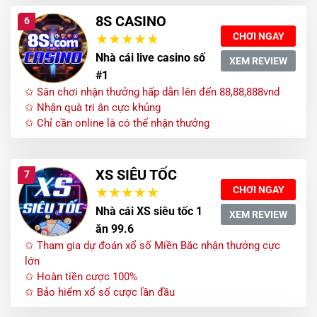
8S CASINO
6
CHƠI NGAY
Nhà cái live casino số
XEM REVIEW
#1
✩ Sân chơi nhận thưởng hấp dẫn lên đến 88,88,888vnd
✩ Nhận quà tri ân cực khủng
✩ Chỉ cần online là có thể nhận thưởng
XS SIÊU TỐC
7
CHƠI NGAY
Nhà cái XS siêu tốc 1
XEM REVIEW
ăn 99.6
✩ Tham gia dự đoán xổ số Miền Bắc nhận thưởng cực
lớn
✩ Hoàn tiền cược 100%
✩ Bảo hiểm xổ số cược lần đầu