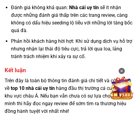
Đánh giá không khả quan:
Nhà cái uy tín
sẽ ít nhận
được những đánh giá thấp trên các trang review, càng
không có dấu hiệu seeding lộ liễu với những lời tâng bốc
quá đà.
Phản hồi khách hàng hời hợt: Khi sử dụng dịch vụ hỗ trợ
nhưng nhận lại thái độ tiêu cực, trả lời qua loa, lảng
tránh trách nhiệm khi xảy ra sự cố.
Kết luận
✕
Trên đây là toàn bộ thông tin đánh giá chi tiết và công tâm
về
top 10 nhà cái uy tín
hàng đầu thị trường cá cược tại
khu vực châu Á. Nếu bạn vẫn chưa có sự lựa chọn cho
mình thì hãy đọc ngay review để sớm tìm ra thương hiệu
đồng hành tuyệt vời nhất nhé!