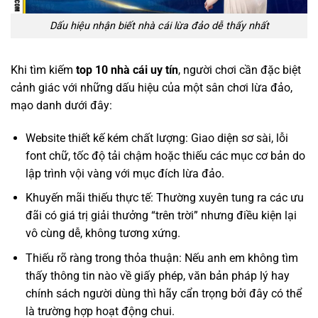
Dấu hiệu nhận biết nhà cái lừa đảo dễ thấy nhất
Khi tìm kiếm
top 10 nhà cái uy tín
, người chơi cần đặc biệt
cảnh giác với những dấu hiệu của một sân chơi lừa đảo,
mạo danh dưới đây:
Website thiết kế kém chất lượng: Giao diện sơ sài, lỗi
font chữ, tốc độ tải chậm hoặc thiếu các mục cơ bản do
lập trình vội vàng với mục đích lừa đảo.
Khuyến mãi thiếu thực tế: Thường xuyên tung ra các ưu
đãi có giá trị giải thưởng “trên trời” nhưng điều kiện lại
vô cùng dễ, không tương xứng.
Thiếu rõ ràng trong thỏa thuận: Nếu anh em không tìm
thấy thông tin nào về giấy phép, văn bản pháp lý hay
chính sách người dùng thì hãy cẩn trọng bởi đây có thể
là trường hợp hoạt động chui.