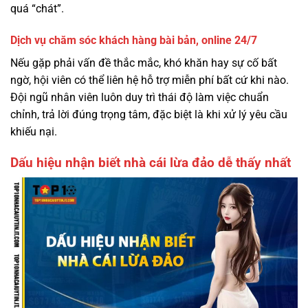
quá “chát”.
Dịch vụ chăm sóc khách hàng bài bản, online 24/7
Nếu gặp phải vấn đề thắc mắc, khó khăn hay sự cố bất
ngờ, hội viên có thể liên hệ hỗ trợ miễn phí bất cứ khi nào.
Đội ngũ nhân viên luôn duy trì thái độ làm việc chuẩn
chỉnh, trả lời đúng trọng tâm, đặc biệt là khi xử lý yêu cầu
khiếu nại.
Dấu hiệu nhận biết nhà cái lừa đảo dễ thấy nhất