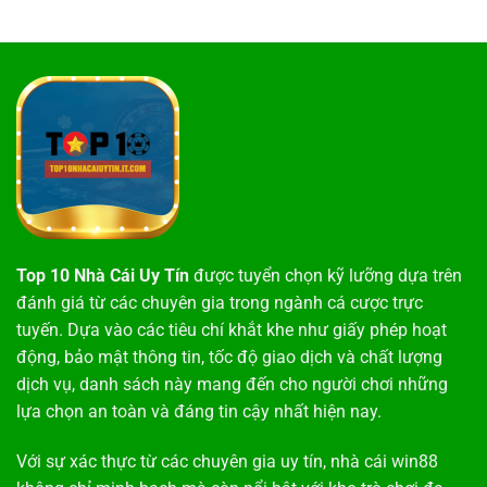
Top 10 Nhà Cái Uy Tín
được tuyển chọn kỹ lưỡng dựa trên
đánh giá từ các chuyên gia trong ngành cá cược trực
tuyến. Dựa vào các tiêu chí khắt khe như giấy phép hoạt
động, bảo mật thông tin, tốc độ giao dịch và chất lượng
dịch vụ, danh sách này mang đến cho người chơi những
lựa chọn an toàn và đáng tin cậy nhất hiện nay.
Với sự xác thực từ các chuyên gia uy tín,
nhà cái win88