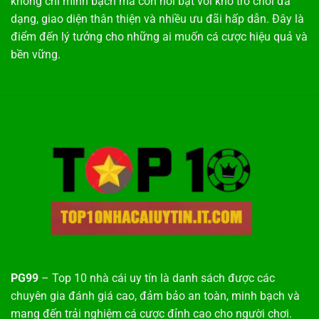
không chỉ minh bạch mà còn nổi bật với kho trò chơi đa
dạng, giao diện thân thiện và nhiều ưu đãi hấp dẫn. Đây là
điểm đến lý tưởng cho những ai muốn cá cược hiệu quả và
bền vững.
PG99
– Top 10 nhà cái uy tín là danh sách được các
chuyên gia đánh giá cao, đảm bảo an toàn, minh bạch và
mang đến trải nghiệm cá cược đỉnh cao cho người chơi.