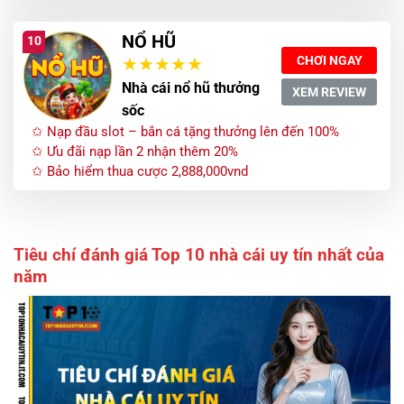
NỔ HŨ
10
CHƠI NGAY
Nhà cái nổ hũ thưởng
XEM REVIEW
sốc
✩ Nạp đầu slot – bắn cá tặng thưởng lên đến 100%
✩ Ưu đãi nạp lần 2 nhận thêm 20%
✩ Bảo hiểm thua cược 2,888,000vnd
Tiêu chí đánh giá Top 10 nhà cái uy tín nhất của
năm