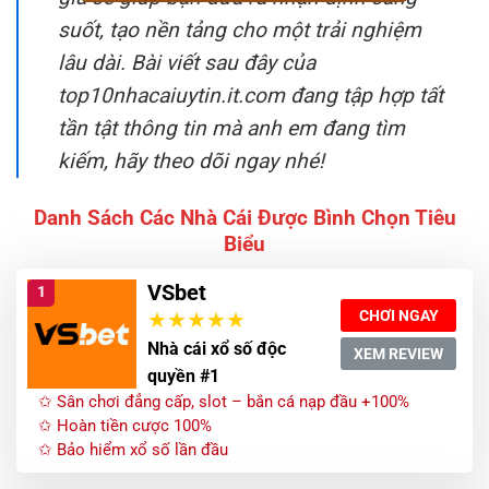
suốt, tạo nền tảng cho một trải nghiệm
lâu dài. Bài viết sau đây của
top10nhacaiuytin.it.com đang tập hợp tất
tần tật thông tin mà anh em đang tìm
kiếm, hãy theo dõi ngay nhé!
Danh Sách Các Nhà Cái Được Bình Chọn Tiêu
Biểu
VSbet
1
CHƠI NGAY
Nhà cái xổ số độc
XEM REVIEW
quyền #1
✩ Sân chơi đẳng cấp, slot – bắn cá nạp đầu +100%
✩ Hoàn tiền cược 100%
✩ Bảo hiểm xổ số lần đầu