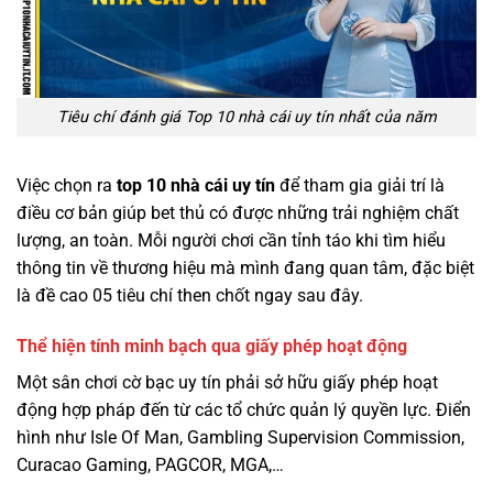
Tiêu chí đánh giá Top 10 nhà cái uy tín nhất của năm
Việc chọn ra
top 10 nhà cái uy tín
để tham gia giải trí là
điều cơ bản giúp bet thủ có được những trải nghiệm chất
lượng, an toàn. Mỗi người chơi cần tỉnh táo khi tìm hiểu
thông tin về thương hiệu mà mình đang quan tâm, đặc biệt
là đề cao 05 tiêu chí then chốt ngay sau đây.
Thể hiện tính minh bạch qua giấy phép hoạt động
Một sân chơi cờ bạc uy tín phải sở hữu giấy phép hoạt
động hợp pháp đến từ các tổ chức quản lý quyền lực. Điển
hình như Isle Of Man, Gambling Supervision Commission,
Curacao Gaming, PAGCOR, MGA,…